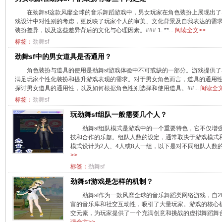
在劲舞sf这款风靡全球的音乐舞蹈游戏中，男女玩家在角色装扮上展现出
戏设计中对性别的考虑，更反映了玩家个人的审美、文化背景及自我表达的需
装扮差异，以及这些差异背后的文化与心理因素。### 1. **...
阅读全文>>
标签：
劲舞sf
劲舞sf中的男女道具是否通用？
角色装扮与道具的使用是劲舞sf游戏体验中不可或缺的一部分。游戏提供
满足玩家个性化装扮和提升游戏表现的需求。对于男女角色而言，道具的通用
探讨男女道具的通用性，以及如何根据角色性别选择和使用道具。##...
阅读全文
标签：
劲舞sf
玩劲舞sf组队一般需要几个人？
劲舞sf组队模式是游戏中的一个重要特色，它不仅增
技和合作的乐趣。组队人数的设定，通常取决于游戏模式
模式设计为2人、4人或8人一组，以下是对不同组队人数的详细解析
>>
标签：
劲舞sf
劲舞sf游戏是怎样的机制？
劲舞sf作为一款风靡全球的音乐舞蹈类网络游戏，自2
富的音乐库和社交互动性，吸引了大量玩家。游戏的核心
交元素，为玩家提供了一个充满创意和挑战的虚拟舞蹈舞台。以