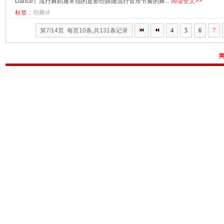
Dance）流行舞蹈通常指的是那些跟随流行音乐节奏的舞...
阅读全文>>
标签：
劲舞sf
第7/14页 每页10条,共131条记录
4
5
6
7