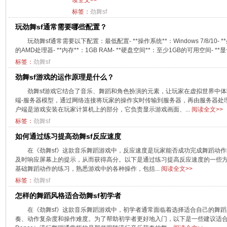
读全文>>
标签：
劲舞sf
玩劲舞sf通常需要哪些配置？
玩劲舞sf通常需要以下配置：最低配置- **操作系统**：Windows 7/8/10- **处理器
的AMD处理器- **内存**：1GB RAM- **硬盘空间**：至少1GB的可用空间- **显卡*
标签：
劲舞sf
劲舞sf游戏的运作原理是什么？
劲舞sf游戏它结合了音乐、舞蹈和角色扮演的元素，让玩家在虚拟世界中
端-服务器模型，通过网络连接将玩家的操作实时传输到服务器，再由服务器处理
户端是游戏安装在玩家计算机上的部分，它负责显示游戏画面、...
阅读全文>>
标签：
劲舞sf
如何通过练习提高劲舞sf反应速度
在《劲舞sf》这款音乐舞蹈游戏中，反应速度是玩家能否成功完成舞蹈动
及时响应屏幕上的提示，从而获得高分。以下是通过练习提高反应速度的一些方法：##
基础舞蹈动作的练习，熟悉游戏中的各种操作，包括...
阅读全文>>
标签：
劲舞sf
怎样的舞蹈风格适合劲舞sf初学者
在《劲舞sf》这款音乐舞蹈游戏中，初学者通常面临着选择适合自己的舞
奏、动作复杂度和操作难度。为了帮助初学者更好地入门，以下是一些建议适合初学者